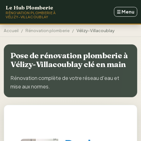
Aller au contenu principal
Le Hub Plomberie
☰
Menu
RÉNOVATION PLOMBERIE À
VÉLIZY-VILLACOUBLAY
Accueil
Rénovation plomberie
Vélizy-Villacoublay
Pose de rénovation plomberie à
Vélizy-Villacoublay clé en main
Rénovation complète de votre réseau d'eau et
mise aux normes.