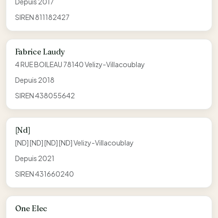
Depuis 2017
SIREN 811182427
Fabrice Laudy
4 RUE BOILEAU 78140 Velizy-Villacoublay
Depuis 2018
SIREN 438055642
[Nd]
[ND] [ND] [ND] [ND] Velizy-Villacoublay
Depuis 2021
SIREN 431660240
One Elec