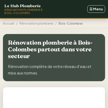
Aller au contenu principal
Le Hub Plomberie
☰
Menu
RÉNOVATION PLOMBERIE À
BOIS-COLOMBES
Accueil
Rénovation plomberie
Bois-Colombes
Rénovation plomberie à Bois-
Colombes partout dans votre
secteur
Rénovation complète de votre réseau d'eau et
mise aux normes.