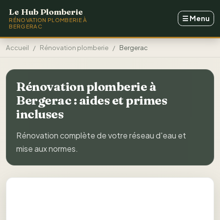
Aller au contenu principal
Le Hub Plomberie
☰
Menu
RÉNOVATION PLOMBERIE À
BERGERAC
Accueil
Rénovation plomberie
Bergerac
Rénovation plomberie à
Bergerac : aides et primes
incluses
Rénovation complète de votre réseau d'eau et
mise aux normes.